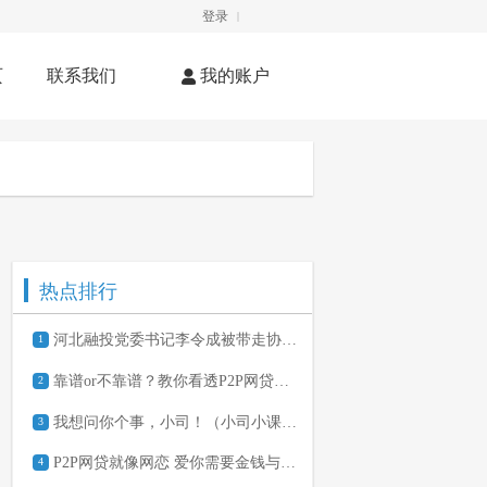
登录
|
页
联系我们
我的账户
热点排行
河北融投党委书记李令成被带走协助调查
1
靠谱or不靠谱？教你看透P2P网贷平台
2
我想问你个事，小司！（小司小课堂两个月有奖互动）
3
P2P网贷就像网恋 爱你需要金钱与勇气
4