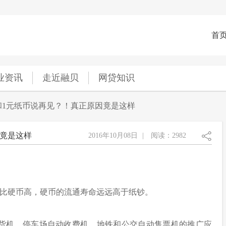
首
业资讯
走近融贝
网贷知识
和1元纸币说再见？！真正原因竟是这样
因竟是这样
2016年10月08日
|
阅读：2982
价比硬币高，硬币的流通寿命远远高于纸钞。
售货机、停车场自动收费机、地铁和公交自动售票机的推广应