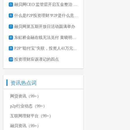
融贝网CEO:监管层开启互金整治 此处应有掌声
5
什么是P2P投资理财?P2P是什么意思?
6
融贝网第五期开放日活动圆满举办
7
东虹桥金融在线无法兑付 黄晓明微博遭网友讨债
8
P2P“聪付宝”失联，投资人41万元本金怎么办
9
投资理财应该谨记的四点
10
资讯热点词
网贷资讯（99+）
p2p行业动态（99+）
互联网理财平台（99+）
融贝资讯（99+）