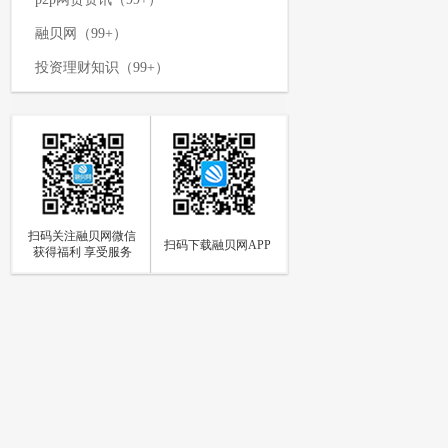
融贝网（99+）
投资理财知识（99+）
p2p网贷平台（99+）
网络投资理财（99+）
p2p资讯新闻（99+）
理财攻略（99+）
扫码关注融贝网微信
如何投资理财（97）
扫码下载融贝网APP
获得福利 享受服务
p2p网贷（94）
网贷知识（85）
个人投资理财（84）
p2p资讯（73）
融贝动态（66）
融贝新闻（63）
投资理财方式（59）
融贝网官网动态（56）