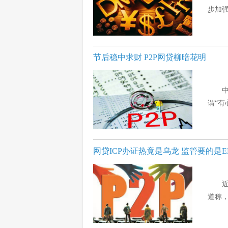
步加强
节后稳中求财 P2P网贷柳暗花明
谓“有
网贷ICP办证热竟是乌龙 监管要的是E
道称，