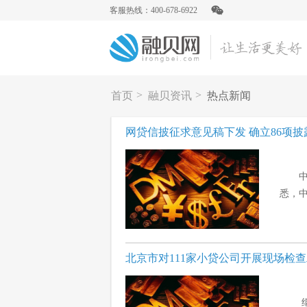
客服热线：400-678-6922
>
>
首页
融贝资讯
热点新闻
网贷信披征求意见稿下发 确立86项披
悉，中
北京市对111家小贷公司开展现场检