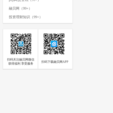
融贝网（99+）
投资理财知识（99+）
p2p网贷平台（99+）
网络投资理财（99+）
p2p资讯新闻（99+）
理财攻略（99+）
扫码关注融贝网微信
如何投资理财（97）
扫码下载融贝网APP
获得福利 享受服务
p2p网贷（94）
网贷知识（85）
个人投资理财（84）
p2p资讯（73）
融贝动态（66）
融贝新闻（63）
投资理财方式（59）
融贝网官网动态（56）