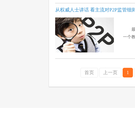
从权威人士讲话 看主流对P2P监管细
一个教
首页
上一页
1