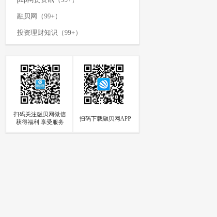
融贝网（99+）
投资理财知识（99+）
p2p网贷平台（99+）
网络投资理财（99+）
p2p资讯新闻（99+）
理财攻略（99+）
扫码关注融贝网微信
如何投资理财（97）
扫码下载融贝网APP
获得福利 享受服务
p2p网贷（94）
网贷知识（85）
个人投资理财（84）
p2p资讯（73）
融贝动态（66）
融贝新闻（63）
投资理财方式（59）
融贝网官网动态（56）