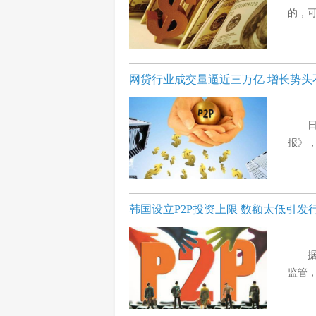
的，可
网贷行业成交量逼近三万亿 增长势头
报》，
韩国设立P2P投资上限 数额太低引发
监管，