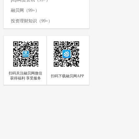
融贝网（99+）
投资理财知识（99+）
p2p网贷平台（99+）
网络投资理财（99+）
p2p资讯新闻（99+）
理财攻略（99+）
扫码关注融贝网微信
如何投资理财（97）
扫码下载融贝网APP
获得福利 享受服务
p2p网贷（94）
网贷知识（85）
个人投资理财（84）
p2p资讯（73）
融贝动态（66）
融贝新闻（63）
投资理财方式（59）
融贝网官网动态（56）