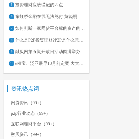
投资理财应该谨记的四点
5
东虹桥金融在线无法兑付 黄晓明微博遭网友讨债
6
如何判断一家网贷平台标的资产的好坏？
7
什么是P2P投资理财?P2P是什么意思?
8
融贝网第五期开放日活动圆满举办
9
e租宝、泛亚最早10月前定案 大大集团最早6月结案
10
资讯热点词
网贷资讯（99+）
p2p行业动态（99+）
互联网理财平台（99+）
融贝资讯（99+）