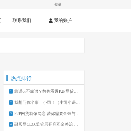
登录
|
页
联系我们
我的账户
热点排行
靠谱or不靠谱？教你看透P2P网贷平台
1
我想问你个事，小司！（小司小课堂两个月有奖互动）
2
P2P网贷就像网恋 爱你需要金钱与勇气
3
融贝网CEO:监管层开启互金整治 此处应有掌声
4