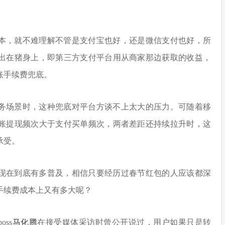
本，就不难理解不管是支付宝也好，还是微信支付也好，所
出在猪身上，即第三方支付平台用从商家那边获取的收益，
账手续费兜底。
务场景时，这种兜底对平台方谈不上太大的压力。可随着移
账提现频次大于支付买单频次，两者差距还持续拉升时，这
承受。
现在到底有多普及，相信只要经历过春节红包的人应该都深
手续费成本上又有多大呢？
ss
马
化腾
在接受媒体采访时曾公开说过，用户如果只是转