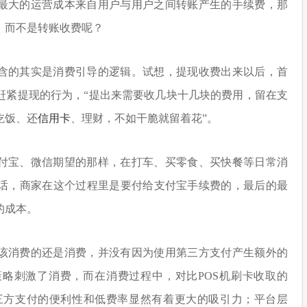
最大的运营成本来自用户与用户之间转账产生的手续费，那
，而不是转账收费呢？
含的其实是消费引导的逻辑。试想，提现收费出来以后，首
赶紧提现的行为，“提出来需要收几块十几块的费用，留在支
吃饭、还
信用卡
、理财，不如干脆就留着花”。
付宝、微信期望的那样，在打车、买零食、买快餐等日常消
话，商家在这个过程里是要付给支付宝手续费的，最后的最
的成本。
该消费的还是消费，并没有因为使用第三方支付产生额外的
略刺激了消费，而在消费过程中，对比POS机刷卡收取的
说，第三方支付的便利性和低费率显然有着更大的吸引力；平台层