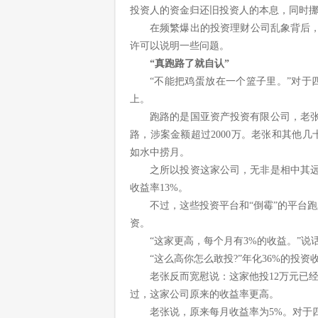
投资人的资金归还旧投资人的本息，同时
在频繁爆出的投资理财公司乱象背后
许可以说明一些问题。
“真跑路了就自认”
“不能把鸡蛋放在一个篮子里。”对于
上。
跑路的是国亚资产投资有限公司，老张
路，涉案金额超过2000万。老张和其他
如水中捞月。
之所以投资这家公司，无非是相中其
收益率13%。
不过，这些投资平台和“倒霉”的平台
资。
“这家更高，每个月有3%的收益。”
“这么高你怎么敢投?”年化36%的投
老张反而宽慰说：这家他投12万元已
过，这家公司原来的收益率更高。
老张说，原来每月收益率为5%。对于