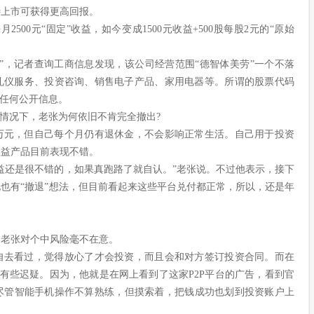
待上市可获得更高回报。
2500元“固定”收益，如今变成1500元收益+500股每股2元的“原始
”，记者查询工商信息发现，该公司经营范围“德智体美劳”一个不落
礼仪服务、投资咨询、销售电子产品、家用电器等。所谓的股票代码
到任何公开信息。
的情况下，老张为何依旧不肯完全撤出?
5万元，但自己每个月仍有退休金，不会影响正常生活。自己用于投资
收益产品目前表现不错。
益还是很不错的，如果真跑路了就自认。”老张说。不过他表示，接下
也有“撤退”想法，但目前看起来这些平台兑付都正常，所以，还是年
，老张对个中风险毫不在意。
自去看过，觉得放心了才会投资，而且会和对方签订投资合同。而在
有些迟疑。因为，他就是在网上看到了这家P2P平台的广告，看到官
尽管智能手机操作不算熟练，但摸索着，把钱成功也划到投资账户上