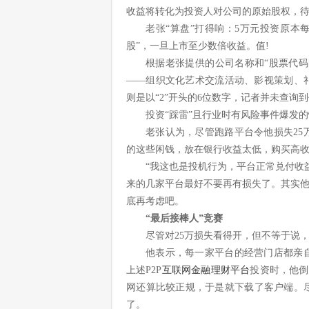
收益将转化为投资人对公司的原始股权，
老张“算盘”打得响：5万元投资原本每月
股”，一旦上市至少数倍收益。值!
根据老张提供的公司名称和“股票代码
——组织文化艺术交流活动、影视策划、
则是以“2”开头的6位数字，记者并未查询
投资“踩雷”且行业时有风险事件爆发
老张认为，尽管跑路平台令他损失2
的这些闲钱，放在银行收益太低，购买高
“我这也是投机行为，平台正常兑付收
来的几家平台最好不要再有损失了。其实他
底再考虑吧。
“最后接棒人”竞赛
尽管对25万损失看得开，但不等于说
他表示，每一家平台的经营门店都亲
上述P2P
互联网金融理财平台
投资时，他倒
网还算比较正规，于是就下载了客户端。
了。