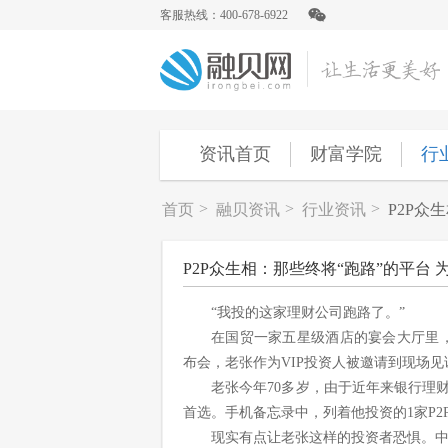
客服热线：400-678-6922
资讯首页
财富学院
行
>
>
>
首页
融贝资讯
行业资讯
P2P众
P2P众生相：那些终将“跑路”的平台 
“我投的这家理财公司跑路了。”
在国贸一家五星级酒店的宴会大厅里
布会，老张作为VIP投资人被邀请到现场见
老张今年70多岁，由于近年来银行理
首选。手机备忘录中，列着他投资的1家P2
现实有点让老张这样的投资者恐惧。中