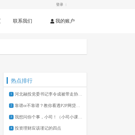
登录
|
页
联系我们
我的账户
热点排行
河北融投党委书记李令成被带走协助调查
1
靠谱or不靠谱？教你看透P2P网贷平台
2
我想问你个事，小司！（小司小课堂两个月有奖互动）
3
投资理财应该谨记的四点
4