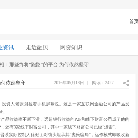
首
业资讯
走近融贝
网贷知识
生相：那些终将“跑路”的平台 为何依然坚守
为何依然坚守
2016年05月18日
|
阅读：2427
，投资人老张划拉着手机屏幕说。这是一家互联网金融公司的产品发
证。
财产品收益率不断下滑，远超银行收益的P2P和线下财富公司成了他的
P，还有3家线下财富公司，其中一家线下财富公司已经“爆雷”。
晋系实际控制人徐勤面对镜头坦承其“庞氏骗局”，运作模式即吸收新