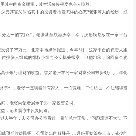
挪用其中的资金挥霍，其生活奢侈程度也令人哗然。
，深受其害又深陷其中的投资者抱着怎样的心态?老张等人的经历，或
四分之一的“跑路”，老张甚至颇感庆幸，幸亏没把钱都放在一家平台
投资了25万元。北京本地媒体报道，今年3月，这家平台的负责人跑
几十位投资人组成的维权小组向公安机关报案，但他坦承，追回资金犹
远高于银行理财的收益。譬如老张在另一家财富公司投资8万元，年化
跑路事件，老张一直瞒着所有家人，一怕责难，二怕劝阻，不让继续投
说话间，老张向记者展示了另一家投资公司。
资收益，记者震惊中反复问道。
经过去半年，去公司办公室看过，目前兑付正常，“问题应该不大”。不
四成预期收益降幅，公司给出的解释是：3月份开始筹备上市，减少的