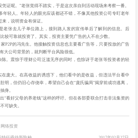
没凭证呢。”老张觉得不踏实，于是这次亲自到活动现场来考察一番。
么多年轻人。年轻人的眼光应该都还不错，不像其他投资公司专盯老年
过来，说明资金有保证。
是老张去儿子单位路上，接到路人发的宣传单后了解到的信息。后
得比较可靠就投资了。其实，投资主要凭广告的人不在少数。
家P2P的冯先生。他接触投资信息也主要看广告等，只要投放的广告
后有大公司背景的，就判断平台风险很低。
杂陈。震惊于理财公司泛滥无序的同时，也惊讶于老张等投资者的轻
。
实在庞大。在高收益的诱惑下，他们看中的是收益，但违法平台看中
肚明，但仍旧心存侥幸，希望自己会在“庞氏骗局”揭穿前成功逃离，
断抽身。
发出“看好父母的养老钱”这样的呼吁。但在各部委联合打击非法集资的
样不可缺失。
网络投资
新特征亟待新险种
2017年02月27日