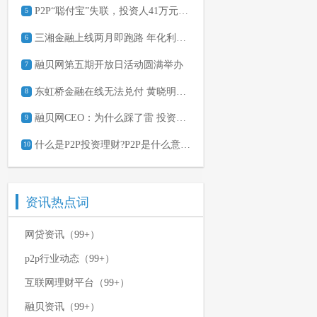
P2P“聪付宝”失联，投资人41万元本金怎么办
5
三湘金融上线两月即跑路 年化利率超96%
6
融贝网第五期开放日活动圆满举办
7
东虹桥金融在线无法兑付 黄晓明微博遭网友讨债
8
融贝网CEO：为什么踩了雷 投资的钱难收回？
9
什么是P2P投资理财?P2P是什么意思?
10
资讯热点词
网贷资讯（99+）
p2p行业动态（99+）
互联网理财平台（99+）
融贝资讯（99+）