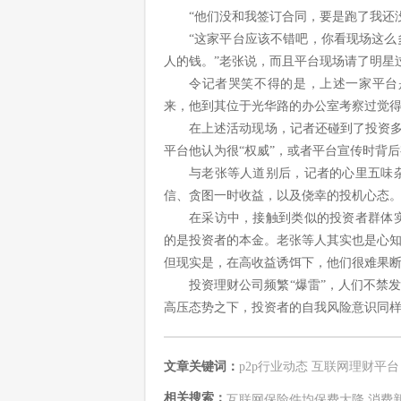
“他们没和我签订合同，要是跑了我还
“这家平台应该不错吧，你看现场这
人的钱。”老张说，而且平台现场请了明星
令记者哭笑不得的是，上述一家平台
来，他到其位于光华路的办公室考察过觉
在上述活动现场，记者还碰到了投资多
平台他认为很“权威”，或者平台宣传时背
与老张等人道别后，记者的心里五味
信、贪图一时收益，以及侥幸的投机心态
在采访中，接触到类似的投资者群体
的是投资者的本金。老张等人其实也是心知
但现实是，在高收益诱饵下，他们很难果
投资理财公司频繁“爆雷”，人们不禁
高压态势之下，投资者的自我风险意识同
文章关键词：
p2p行业动态
互联网理财平台
相关搜索：
互联网保险件均保费大降 消费