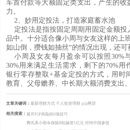
车首付款等大额固定类支出，产生的收
力。
2、妙用定投法，打造家庭蓄水池
定投法是指按固定周期用固定金额投
品中。十分适合像小周与女友这样的上班
如山倒，攒钱如抽丝”的情况出现，还可
小周及女友每月盈余可以按照30%与
30%用来满足生活需求，剩下的70%
银行零存整取+基金定投的方式，用时
教育、父母赡养、中长期大额消费支出
文章关键词：
最新理财方式
个人投资理财
p2p网贷
相关搜索：
避开P2P风险的6项技巧
腾讯系小雨伞保险B轮融资1亿元 经纬中国参投