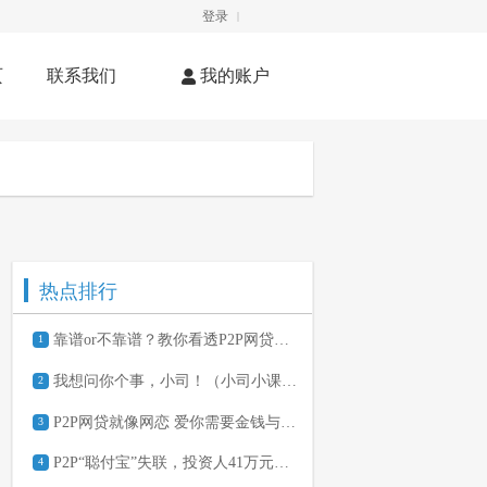
登录
|
页
联系我们
我的账户
热点排行
靠谱or不靠谱？教你看透P2P网贷平台
1
我想问你个事，小司！（小司小课堂两个月有奖互动）
2
P2P网贷就像网恋 爱你需要金钱与勇气
3
P2P“聪付宝”失联，投资人41万元本金怎么办
4