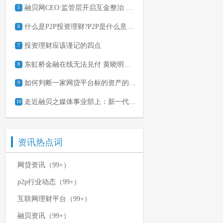
融贝网CEO:监管层开启互金整治 此处应有掌声
5
什么是P2P投资理财?P2P是什么意思?
6
投资理财应该谨记的四点
7
东虹桥金融在线无法兑付 黄晓明微博遭网友讨债
8
如何判断一家网贷平台标的资产的好坏？
9
走近融贝之媒体事业部上：新一代知识类内容IP孵化器
10
资讯热点词
网贷资讯（99+）
p2p行业动态（99+）
互联网理财平台（99+）
融贝资讯（99+）