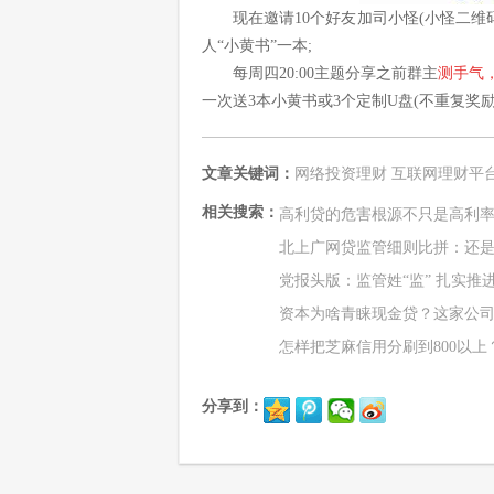
现在邀请10个好友加司小怪(小怪二
人“小黄书”一本;
每周四20:00主题分享之前群主
测手气
一次送3本小黄书或3个定制U盘(不重复奖励
文章关键词：
网络投资理财
互联网理财平
相关搜索：
高利贷的危害根源不只是高利率
北上广网贷监管细则比拼：还
党报头版：监管姓“监” 扎实推
资本为啥青睐现金贷？这家公
怎样把芝麻信用分刷到800以上
分享到：