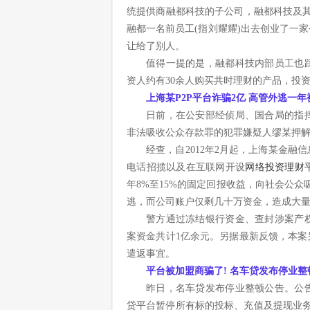
统提供商融都科技的子公司，融都科技及其
融都一名前员工(指刘耀耀)出去创业了一
让给了别人。
值得一提的是，融都科技内部员工也
资人约有30余人购买共时理财的产品，投资
上海某P2P平台诈骗2亿 高管外逃一年
日前，在公安部经侦局、国合局的指
非法吸收公众存款罪的犯罪嫌疑人缪某押
经查，自2012年2月起，上海某金
电话招揽以及在互联网开设
网络投资理财
年8%至15%的固定回报收益，向社会公众
逃，而公司账户仅剩几十万资金，造成大
警方通过冻结银行资金、查封涉案产
案资金共计1亿余元。另据最新反馈，本
遣返事宜。
平台被加盟商骗了! 名车贷发布停业整
昨日，名车贷发布停业整顿公告。公
贷平台暂停所有标的投标、充值及提现业务