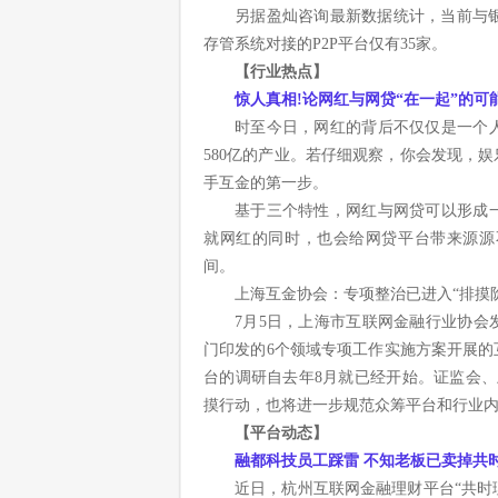
另据盈灿咨询最新数据统计，当前与
存管系统对接的P2P平台仅有35家。
【行业热点】
惊人真相!论网红与网贷“在一起”的可
时至今日，网红的背后不仅仅是一个
580亿的产业。若仔细观察，你会发现，娱
手互金的第一步。
基于三个特性，网红与网贷可以形成
就网红的同时，也会给网贷平台带来源源
间。
上海互金协会：专项整治已进入“排摸
7月5日，上海市互联网金融行业协
门印发的6个领域专项工作实施方案开展
台的调研自去年8月就已经开始。证监会
摸行动，也将进一步规范众筹平台和行业
【平台动态】
融都科技员工踩雷 不知老板已卖掉共
近日，杭州互联网金融理财平台“共时