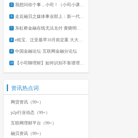
我想问你个事，小司！（小司小课堂两个月有奖互动）
5
走近融贝之媒体事业部上：新一代知识类内容IP孵化器
6
东虹桥金融在线无法兑付 黄晓明微博遭网友讨债
7
e租宝、泛亚最早10月前定案 大大集团最早6月结案
8
中国金融论坛·互联网金融分论坛
9
【小司聊理财】如何识别不靠谱理财平台
10
资讯热点词
网贷资讯（99+）
p2p行业动态（99+）
互联网理财平台（99+）
融贝资讯（99+）