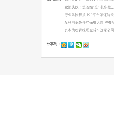
党报头版：监管姓“监” 扎实推
行业风险释放 P2P平台咱还能
互联网保险件均保费大降 消费
资本为啥青睐现金贷？这家公
分享到：