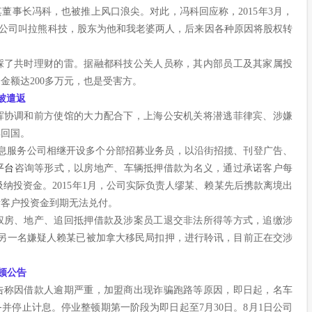
董事长冯科，也被推上风口浪尖。对此，冯科回应称，2015年3月，
家公司叫拉熊科技，股东为他和我老婆两人，后来因各种原因将股权转
踩了共时理财的雷。据融都科技公关人员称，其内部员工及其家属投
金额达200多万元，也是受害方。
被遣返
挥协调和前方使馆的大力配合下，上海公安机关将潜逃菲律宾、涉嫌
解回国。
融信息服务公司相继开设多个分部招募业务员，以沿街招揽、刊登广告、
平台
咨询等形式，以房地产、车辆抵押借款为名义，通过承诺客户每
吸纳投资金。2015年1月，公司实际负责人缪某、赖某先后携款离境出
量客户投资金到期无法兑付。
权房、地产、追回抵押借款及涉案员工退交非法所得等方式，追缴涉
案另一名嫌疑人赖某已被加拿大移民局扣押，进行聆讯，目前正在交涉
顿公告
告称因借款人逾期严重，加盟商出现诈骗跑路等原因，即日起，名车
并停止计息。停业整顿期第一阶段为即日起至7月30日。8月1日公司