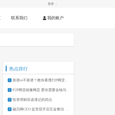
登录
|
页
联系我们
我的账户
热点排行
靠谱or不靠谱？教你看透P2P网贷平台
1
P2P网贷就像网恋 爱你需要金钱与勇气
2
投资理财应该谨记的四点
3
融贝网CEO:监管层开启互金整治 此处应有掌声
4