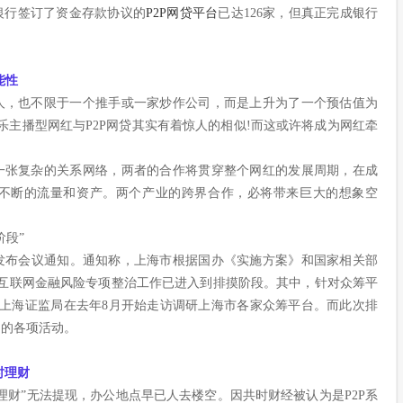
银行签订了资金存款协议的
P2P网贷平台
已达126家，但真正完成银行
能性
人，也不限于一个推手或一家炒作公司，而是上升为了一个预估值为
乐主播型网红与P2P网贷其实有着惊人的相似!而这或许将成为网红牵
一张复杂的关系网络，两者的合作将贯穿整个网红的发展周期，在成
不断的流量和资产。两个产业的跨界合作，必将带来巨大的想象空
阶段”
会发布会议通知。通知称，上海市根据国办《实施方案》和国家相关部
的互联网金融风险专项整治工作已进入到排摸阶段。其中，针对众筹平
、上海证监局在去年8月开始走访调研上海市各家众筹平台。而此次排
内的各项活动。
时理财
理财”无法提现，办公地点早已人去楼空。因共时财经被认为是P2P系