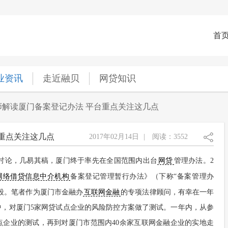
首
业资讯
走近融贝
网贷知识
师解读厦门备案登记办法 平台重点关注这几点
重点关注这几点
2017年02月14日
|
阅读：3552
讨论，几易其稿，厦门终于率先在全国范围内出台
网贷
管理办法。2
网络借贷信息中介机构
备案登记管理暂行办法》（下称“备案管理办
段。笔者作为厦门市金融办
互联网金融
的专项法律顾问，有幸在一年
中，对厦门5家网贷试点企业的风险防控方案做了测试。一年内，从参
点企业的测试，再到对厦门市范围内40余家互联网金融企业的实地走