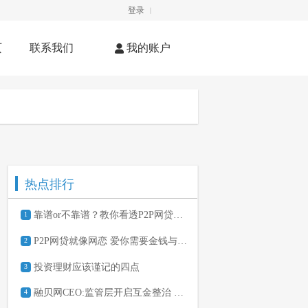
登录
|
页
联系我们
我的账户
热点排行
靠谱or不靠谱？教你看透P2P网贷平台
1
P2P网贷就像网恋 爱你需要金钱与勇气
2
投资理财应该谨记的四点
3
融贝网CEO:监管层开启互金整治 此处应有掌声
4