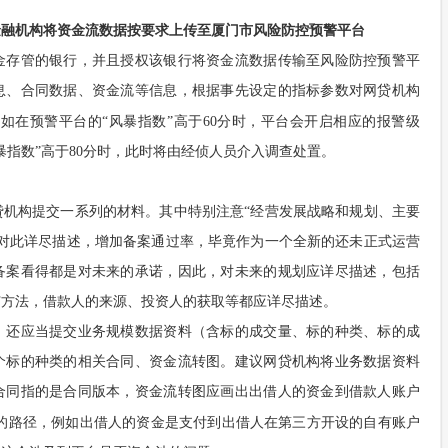
金融机构将资金流数据按要求上传至厦门市风险防控预警平台
金存管的银行，并且授权该银行将资金流数据传输至风险防控预警平
息、合同数据、资金流等信息，根据事先设定的指标参数对网贷机构
如在预警平台的“风暴指数”高于60分时，平台会开启相应的报警级
暴指数”高于80分时，此时将由经侦人员介入调查处置。
贷机构提交一系列的材料。其中特别注意“经营发展战略和规划、主要
应对此详尽描述，增加备案通过率，毕竟作为一个全新的还未正式运营
备案看得都是对未来的承诺，因此，对未来的规划应详尽描述，包括
广方法，借款人的来源、投资人的获取等都应详尽描述。
，还应当提交业务规模数据资料（含标的成交量、标的种类、标的成
个标的种类的相关合同、资金流转图。建议网贷机构将业务数据资料
合同指的是合同版本，资金流转图应画出出借人的资金到借款人账户
的路径，例如出借人的资金是支付到出借人在第三方开设的自有账户