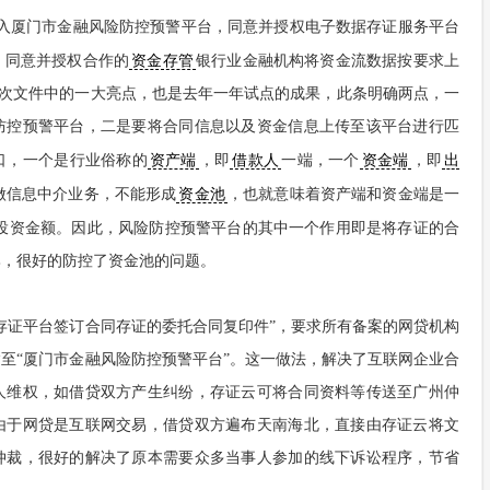
加入厦门市金融风险防控预警平台，同意并授权电子数据存证服务平台
，同意并授权合作的
资金存管
银行业金融机构将资金流数据按要求上
此次文件中的一大亮点，也是去年一年试点的成果，此条明确两点，一
防控预警平台，二是要将合同信息以及资金信息上传至该平台进行匹
口，一个是行业俗称的
资产端
，即
借款人
一端，一个
资金端
，即
出
做信息中介业务，不能形成
资金池
，也就意味着资产端和资金端是一
投资金额。因此，风险防控预警平台的其中一个作用即是将存证的合
比，很好的防控了资金池的问题。
存证平台签订合同存证的委托合同复印件”，要求所有备案的网贷机构
至“厦门市金融风险防控预警平台”。这一做法，解决了互联网企业合
人维权，如借贷双方产生纠纷，存证云可将合同资料等传送至广州仲
由于网贷是互联网交易，借贷双方遍布天南海北，直接由存证云将文
仲裁，很好的解决了原本需要众多当事人参加的线下诉讼程序，节省