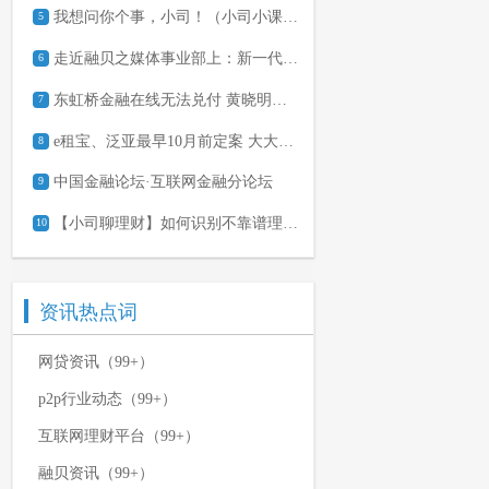
我想问你个事，小司！（小司小课堂两个月有奖互动）
5
走近融贝之媒体事业部上：新一代知识类内容IP孵化器
6
东虹桥金融在线无法兑付 黄晓明微博遭网友讨债
7
e租宝、泛亚最早10月前定案 大大集团最早6月结案
8
中国金融论坛·互联网金融分论坛
9
【小司聊理财】如何识别不靠谱理财平台
10
资讯热点词
网贷资讯（99+）
p2p行业动态（99+）
互联网理财平台（99+）
融贝资讯（99+）