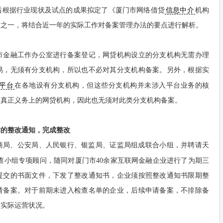
后根据行业现状及试点的成果拟定了《厦门市网络借贷
信息中介
机构
方之一，将结合近一年的实际工作对备案管理办法的要点进行解析。
市金融工作办公室进行备案登记，网贷机构设立的分支机构无需办理
易，无须有分支机构，所以也不必对其分支机构备案。另外，根据实
平台
在各地设有分支机构，但这些分支机构并未涉入平台业务的核
是真正义务上的网贷机构，因此也无须对此类分支机构备案。
作的整改通知，完成整改
市工商局、公安局、人民银行、银监局、证监局组成联合小组，并聘请天
查小组专项顾问，随同对厦门市40余家互联网金融企业进行了为期三
提交的书面文件，下发了整改通知书，企业须按照整改通知书限期整
请备案。对于前期未进入检查名单的企业，后续申请备案，不排除备
的实际运营状况。