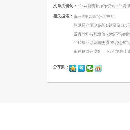
文章关键词：
p2p网贷资讯
p2p资讯
p2p资
相关搜索：
避开P2P风险的6项技巧
腾讯系小雨伞保险B轮融资1亿
投资P2P 与其迷信“标签”不如
2017年互联网理财要警惕这些“
都在抢滩纽交所， P2P“境外上
分享到：