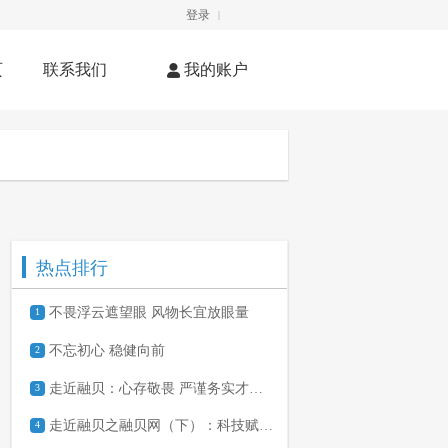
登录
|
页
联系我们
我的账户
热点排行
不畏浮云遮望眼 风物长宜放眼量
1
不忘初心 稳健向前
2
走近融贝：心存敬畏 严谨务实才能逆势而上
3
走近融贝之融贝网（下）：科技赋能 聚焦服务
4