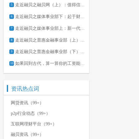
走近融贝之融贝网（上）：值得信赖的网贷信息服务平台
5
走近融贝之媒体事业部下：起于财经 立于知识服务
6
走近融贝之媒体事业部上：新一代知识类内容IP孵化器
7
走近融贝之普惠金融事业部（上）：深耕信贷 严把风控
8
走近融贝之普惠金融事业部（下）：层层把关 严选资产
9
如果回到古代，算一算你的工资能换回几两银子？
10
资讯热点词
网贷资讯（99+）
p2p行业动态（99+）
互联网理财平台（99+）
融贝资讯（99+）