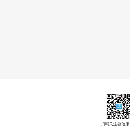
扫码关注微信服