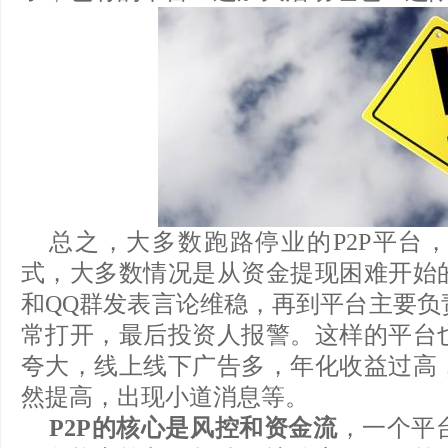
总之，大多数跑路停业的P2P平台
式，大多数情况是从资金提现困难开始
和QQ群发表言论维稳，再到平台主要负
常打开，最后投资人报警。这样的平台
夸大，线上线下广告多，年化收益过高
然提高，出现小道消息等。
P2P的核心是风控和资金流
，一个平