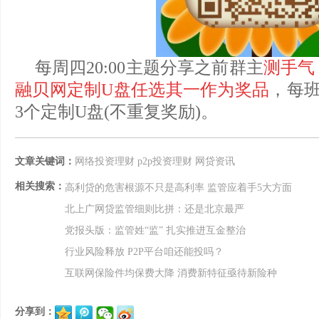
每周四20:00主题分享之前群主
测手气
融贝网定制U盘任选其一作为奖品
，每
3个定制U盘(不重复奖励)。
文章关键词：
网络投资理财
p2p投资理财
网贷资讯
相关搜索：
高利贷的危害根源不只是高利率 监管应着手5大方面
北上广网贷监管细则比拼：还是北京最严
党报头版：监管姓“监” 扎实推进互金整治
行业风险释放 P2P平台咱还能投吗？
互联网保险件均保费大降 消费新特征亟待新险种
分享到：