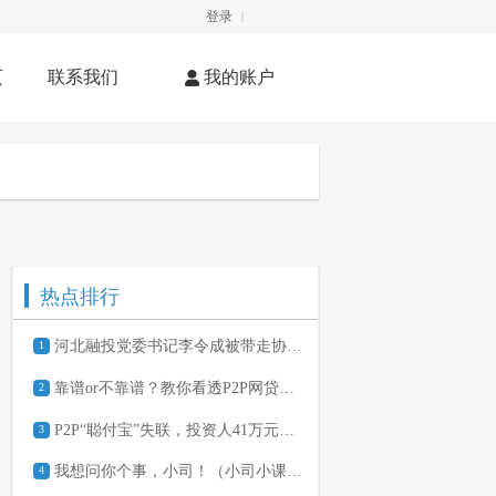
登录
|
页
联系我们
我的账户
热点排行
河北融投党委书记李令成被带走协助调查
1
靠谱or不靠谱？教你看透P2P网贷平台
2
P2P“聪付宝”失联，投资人41万元本金怎么办
3
我想问你个事，小司！（小司小课堂两个月有奖互动）
4