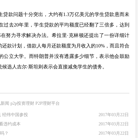
生贷款问题十分突出，大约有1.3万亿美元的学生贷款悬而未
在过去20年里，学生贷款的平均额度已经翻了三倍多，达到
都在努力寻求解决办法。
希拉
里
·
克
林顿
还提出了一份详细计
还款计划，借款人每月还款额度为月收入的10%，而且符合
的公立大学。而
特朗
普
并没有透露多少细节，表示他会鼓励
统候选人吉尔·斯坦则表示会直接减免学生的债务。
讯新闻
p2p投资理财
P2P理财平台
元 经纬中国参投
2017年03月22日
看看违约成本
2017年03月22日
投吗？
2017年03月22日