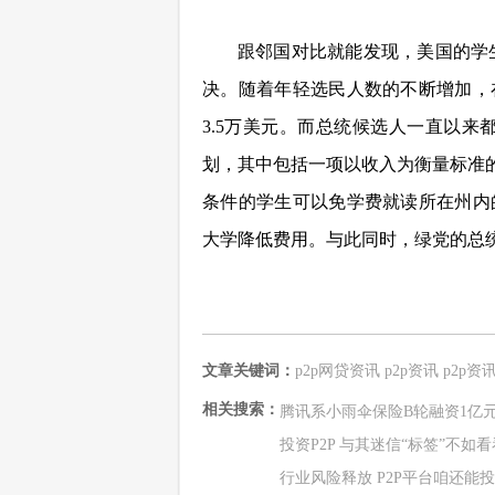
跟邻国对比就能发现，
美
国
的学
决。随着年轻选民人数的不断增加，
3.5万美元。而总统候选人一直以来
划，其中包括一项以收入为衡量标准的
条件的学生可以免学费就读所在州内
大学降低费用。与此同时，绿党的总
文章关键词：
p2p网贷资讯
p2p资讯
p2p资
相关搜索：
腾讯系小雨伞保险B轮融资1亿
投资P2P 与其迷信“标签”不如
行业风险释放 P2P平台咱还能