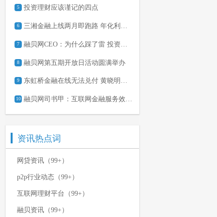
投资理财应该谨记的四点
5
三湘金融上线两月即跑路 年化利率超96%
6
融贝网CEO：为什么踩了雷 投资的钱难收回？
7
融贝网第五期开放日活动圆满举办
8
东虹桥金融在线无法兑付 黄晓明微博遭网友讨债
9
融贝网司书甲：互联网金融服务效率比规模更重要
10
资讯热点词
网贷资讯（99+）
p2p行业动态（99+）
互联网理财平台（99+）
融贝资讯（99+）