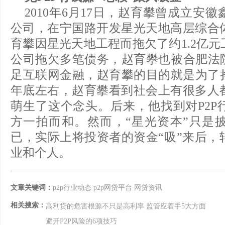
2010年6月17日，赵育攀曾成立安
公司，在宁国路开发星光天地高层综合
育攀因星光天地工程而拖欠了约1.2亿
公司拖欠多笔债务，赵育攀也被合肥法院
足互联网金融，赵育攀的目的就是为了挣
年底左右，赵育攀看到社会上有很多人
萌生了这个念头。后来，他找到对P2P
方一拍而和。然而，“星光资本”只是
已，实际上将投资者的资金“吸”来后，
业和个人。
文章关键词：
p2p行业动态
p2p网贷平台
网贷资讯
相关搜索：
高利贷的危害根源不只是高利率 监管应着手5大方面
避开P2P风险的6项技巧