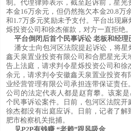
制。代理律师表示，截至起诉前，星光
本金16万余元，但仍然拖欠本金20.8万
和1.7万多元奖励未予支付。平台出现
烁投资公司和徐杰催款，对方一直拒绝
平台倒闭后首个民事诉讼 老板和经理
潘女士向包河区法院提起诉讼，将星
鑫天泉置业投资有限公司和合肥星光天
告上法庭，请求判令星烁投资公司和徐杰
余元，请求判令安徽鑫天泉置业投资有
业经营管理有限公司承担连带保证责任
公司的法定代表人都是赵育攀。该案是星
个民事诉讼案件。日前，包河区法院开
徐杰都没有出庭应诉。日前，记者了解
肥市检察机关批捕。
见P2P有钱赚 “老赖”跟风吸金