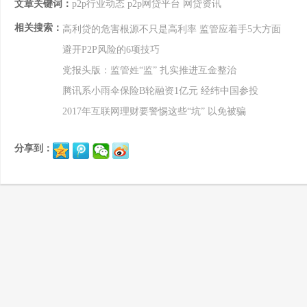
文章关键词：
p2p行业动态
p2p网贷平台
网贷资讯
相关搜索：
高利贷的危害根源不只是高利率 监管应着手5大方面
避开P2P风险的6项技巧
党报头版：监管姓“监” 扎实推进互金整治
腾讯系小雨伞保险B轮融资1亿元 经纬中国参投
2017年互联网理财要警惕这些“坑” 以免被骗
分享到：